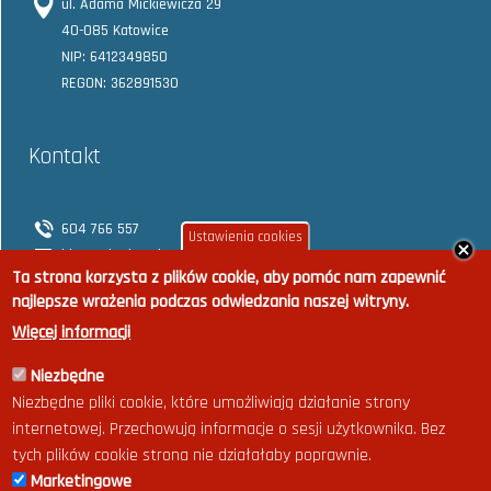
ul. Adama Mickiewicza 29
40-085 Katowice
NIP: 6412349850
REGON: 362891530
Kontakt
604 766 557
Ustawienia cookies
biuro@rhrplus.pl
Ta strona korzysta z plików cookie, aby pomóc nam zapewnić
najlepsze wrażenia podczas odwiedzania naszej witryny.
Więcej informacji
Niezbędne
Napisz do nas
Niezbędne pliki cookie, które umożliwiają działanie strony
internetowej. Przechowują informacje o sesji użytkownika. Bez
tych plików cookie strona nie działałaby poprawnie.
temat
*
adres e-mail
*
Marketingowe