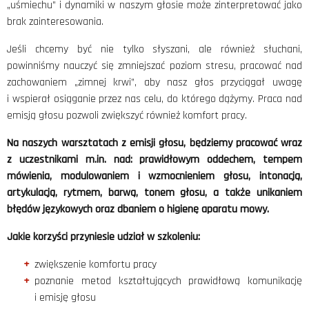
„uśmiechu” i dynamiki w naszym głosie może zinterpretować jako
brak zainteresowania.
Jeśli chcemy być nie tylko słyszani, ale również słuchani,
powinniśmy nauczyć się zmniejszać poziom stresu, pracować nad
zachowaniem „zimnej krwi”, aby nasz głos przyciągał uwagę
i wspierał osiąganie przez nas celu, do którego dążymy. Praca nad
emisją głosu pozwoli zwiększyć również komfort pracy.
Na naszych warsztatach z emisji głosu, będziemy pracować wraz
z uczestnikami m.in. nad: prawidłowym oddechem, tempem
mówienia, modulowaniem i wzmocnieniem głosu, intonacją,
artykulacją, rytmem, barwą, tonem głosu, a także unikaniem
błędów językowych oraz dbaniem o higienę aparatu mowy.
Jakie korzyści przyniesie udział w szkoleniu:
zwiększenie komfortu pracy
poznanie metod kształtujących prawidłową komunikację
i emisję głosu