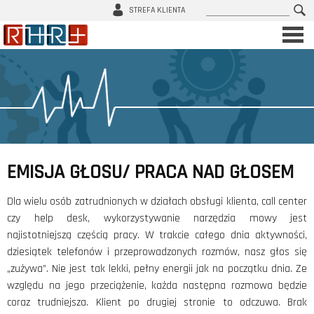
Szukaj
STREFA KLIENTA
ul. Adama Mickiewicza 29, 40-085 Katowice
604 766 557
biuro@rhrplus.pl
O NAS
▼
SZKOLENIA
▼
DORADZTWO HR
▼
LEAN
EMISJA GŁOSU/ PRACA NAD GŁOSEM
KONTAKT
Dla wielu osób zatrudnionych w działach obsługi klienta, call center
czy help desk, wykorzystywanie narzędzia mowy jest
najistotniejszą częścią pracy. W trakcie całego dnia aktywności,
dziesiątek telefonów i przeprowadzonych rozmów, nasz głos się
„zużywa”. Nie jest tak lekki, pełny energii jak na początku dnia. Ze
względu na jego przeciążenie, każda następna rozmowa będzie
coraz trudniejsza. Klient po drugiej stronie to odczuwa. Brak