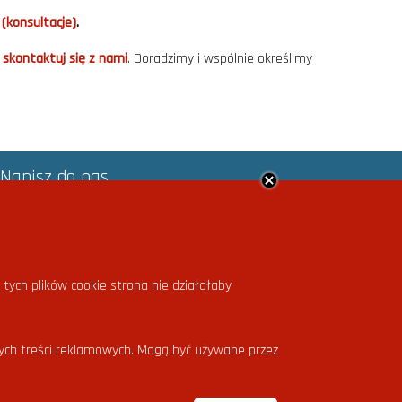
 (konsultacje)
.
–
skontaktuj się z nami
. Doradzimy i wspólnie określimy
Napisz do nas
.
temat
*
adres e-mail
*
treść
*
 tych plików cookie strona nie działałaby
anych treści reklamowych. Mogą być używane przez