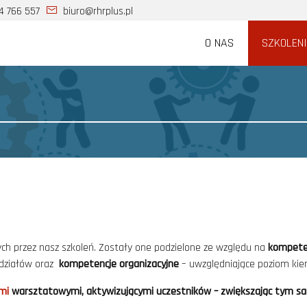
4 766 557
biuro@rhrplus.pl
O NAS
SZKOLEN
ch przez nasz szkoleń. Zostały one podzielone ze względu na
kompete
 działów oraz
kompetencje organizacyjne
– uwzględniające poziom kiero
mi
warsztatowymi, aktywizującymi uczestników – zwiększając tym s