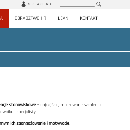
Szukaj
STREFA KLIENTA
IA
DORADZTWO HR
LEAN
KONTAKT
ncje stanowiskowe
– najczęściej realizowane szkolenia
wnika i specjalisty.
amym ich zaangażowanie i motywację.