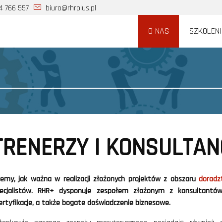
4 766 557
biuro@rhrplus.pl
O NAS
SZKOLEN
TRENERZY I KONSULTAN
emy, jak ważna w realizacji złożonych projektów z obszaru
doradz
ecjalistów. RHR+ dysponuje zespołem złożonym z konsultantów 
certyfikacje, a także bogate doświadczenie biznesowe.