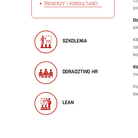
Cz
TRENERZY I KONSULTANCI
po
Do
ja
Ki
SZKOLENIA
te
ba
Ka
DORADZTWO HR
mo
Po
kl
LEAN