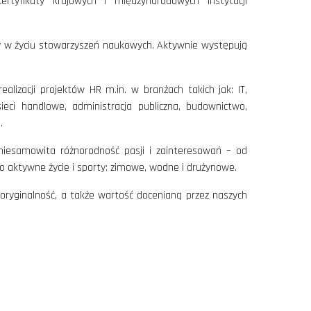
rtyfikaty krajowych i międzynarodowych instytucji
zy w życiu stowarzyszeń naukowych. Aktywnie występują
alizacji projektów HR m.in. w branżach takich jak: IT,
eci handlowe, administracja publiczna, budownictwo,
.
ż niesamowita różnorodność pasji i zainteresowań – od
po aktywne życie i sporty: zimowe, wodne i drużynowe.
 oryginalność, a także wartość docenianą przez naszych