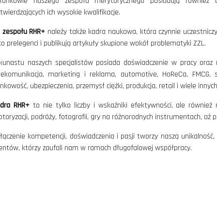
łonkowie naszego zespołu merytorycznego posiadają również ce
twierdzających ich wysokie kwalifikacje.
 zespołu RHR+
należy także kadra naukowa, która czynnie uczestnic
ko prelegenci i publikują artykuły skupione wokół problematyki ZZL.
lkunastu naszych specjalistów posiada doświadczenie w pracy oraz re
lekomunikacja, marketing i reklama, automotive, HoReCa, FMCG, si
nkowość, ubezpieczenia, przemysł ciężki, produkcja, retail i wiele innych
dra RHR+
to nie tylko liczby i wskaźniki efektywności, ale równie
toryzacji, podróży, fotografii, gry na różnorodnych instrumentach, aż 
łączenie kompetencji, doświadczenia i pasji tworzy naszą unikalność,
ientów, którzy zaufali nam w ramach długofalowej współpracy.