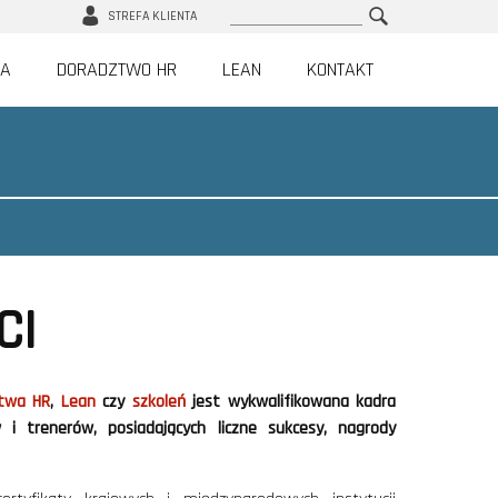
Szukaj
STREFA KLIENTA
IA
DORADZTWO HR
LEAN
KONTAKT
CI
twa HR
,
Lean
czy
szkoleń
jest wykwalifikowana kadra
i trenerów, posiadających liczne sukcesy, nagrody