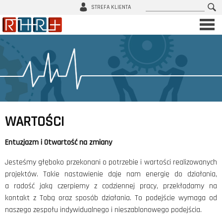
Szukaj
STREFA KLIENTA
ul. Adama Mickiewicza 29, 40-085 Katowice
604 766 557
biuro@rhrplus.pl
O NAS
▲
Poznaj Nas
Wartości
Metody Współ(Pracy)
WARTOŚCI
Opinie naszych klientów
Trenerzy i Konsultanci
Entuzjazm i Otwartość na zmiany
Jesteśmy głęboko przekonani o potrzebie i wartości realizowanych
SZKOLENIA
▼
projektów. Takie nastawienie daje nam energię do działania,
a radość jaką czerpiemy z codziennej pracy, przekładamy na
DORADZTWO HR
▼
kontakt z Tobą oraz sposób działania. To podejście wymaga od
LEAN
naszego zespołu indywidualnego i nieszablonowego podejścia.