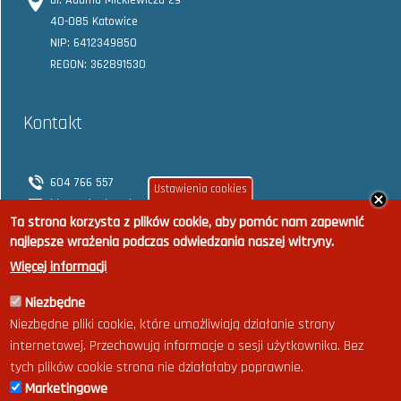
40-085 Katowice
NIP: 6412349850
REGON: 362891530
Kontakt
604 766 557
Ustawienia cookies
biuro@rhrplus.pl
Ta strona korzysta z plików cookie, aby pomóc nam zapewnić
najlepsze wrażenia podczas odwiedzania naszej witryny.
Więcej informacji
Niezbędne
Napisz do nas
Niezbędne pliki cookie, które umożliwiają działanie strony
internetowej. Przechowują informacje o sesji użytkownika. Bez
tych plików cookie strona nie działałaby poprawnie.
temat
*
adres e-mail
*
Marketingowe