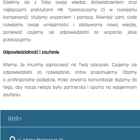
Dzielimy się z Tobą swoją wiedzą, doświadczeniem oraz
najlepszymi praktykami HR. Towarzyszymy Ci w rozwijaniu
kompetencji; służymy wsparciem i pomocą. Również sami stale
rozwijamy swoje umiejętności i zdobywamy nową wiedzę,
ponieważ czujemy się odpowiedzialni za wsparcie, jakie
przekazujemy.
Odpowiedzialność i zaufanie
Wiemy, że musimy zapracować na Twój szacunek. Czujemy się
odpowiedzialni za rozwiązania, które proponujemy. Dbamy
o profesjonalne podejście. Przez otwartą komunikację dążymy do
tego, aby nasza relacja była partnerska i oparta na wzajemnym
zaufaniu.
RHR+
ul. Adama Mickiewicza 29